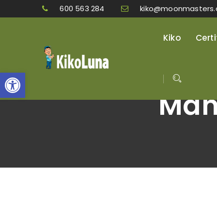
600 563 284
kiko@moonmasters
Kiko
Cert
Abrir barra de herramienta
Manu