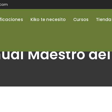
.com
ificaciones
Kiko te necesito
Cursos
Tienda
s
al Maestro del